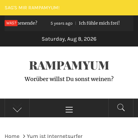
Skip
SAG'S MIR RAMPAMYUM!
to
n Wochenende?
WAS?
Ich fühle mich frei!
content
5 years ago
5 yea
Saturday, Aug 8, 2026
RAMPAMYUM
Worüber willst Du sonst weinen?
Primary
Menu
Home
Yum ist Internetsurfer