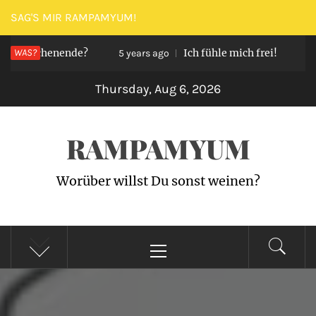
Skip
SAG'S MIR RAMPAMYUM!
to
in Wochenende?
WAS?
Ich fühle mich frei!
content
5 years ago
5 ye
Thursday, Aug 6, 2026
RAMPAMYUM
Worüber willst Du sonst weinen?
Primary
Menu