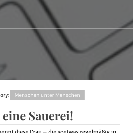
ory:
Menschen unter Menschen
 eine Sauerei!
ennt diese Frau – die soetwas regelmäßig in