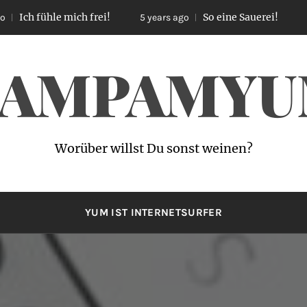
fühle mich frei!
So eine Sauerei!
5 years ago
5 years 
AMPAMY
Worüber willst Du sonst weinen?
YUM IST INTERNETSURFER