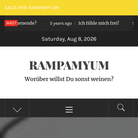
Skip
SAG'S MIR RAMPAMYUM!
to
 Wochenende?
WAS?
Ich fühle mich frei!
content
5 years ago
5 year
Saturday, Aug 8, 2026
RAMPAMYUM
Worüber willst Du sonst weinen?
Primary
Menu