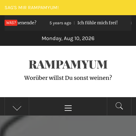
Skip
SAG'S MIR RAMPAMYUM!
to
n Wochenende?
WAS?
Ich fühle mich frei!
content
5 years ago
5 yea
Monday, Aug 10, 2026
RAMPAMYUM
Worüber willst Du sonst weinen?
Primary
Menu