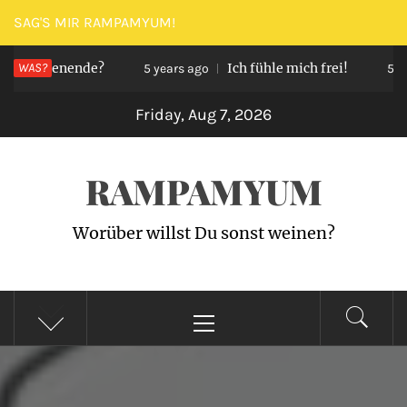
Skip
SAG'S MIR RAMPAMYUM!
to
 Wochenende?
WAS?
Ich fühle mich frei!
content
5 years ago
5 year
Friday, Aug 7, 2026
RAMPAMYUM
Worüber willst Du sonst weinen?
Primary
Menu