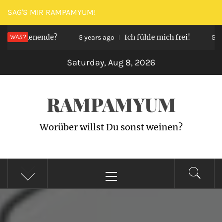
Skip
SAG'S MIR RAMPAMYUM!
to
 Wochenende?
WAS?
Ich fühle mich frei!
content
5 years ago
5 year
Saturday, Aug 8, 2026
RAMPAMYUM
Worüber willst Du sonst weinen?
Primary
Menu