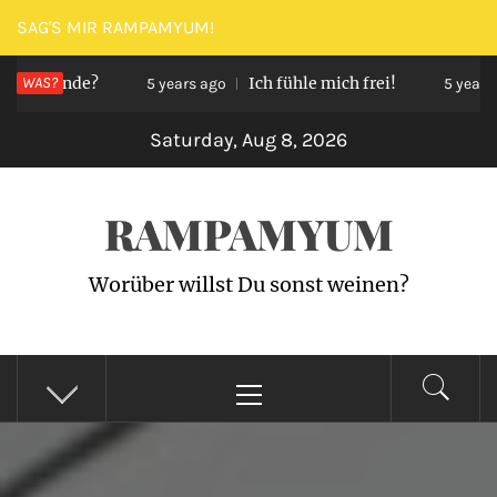
Skip
SAG'S MIR RAMPAMYUM!
to
henende?
WAS?
Ich fühle mich frei!
content
5 years ago
5 years ago
Saturday, Aug 8, 2026
RAMPAMYUM
Worüber willst Du sonst weinen?
Primary
Menu