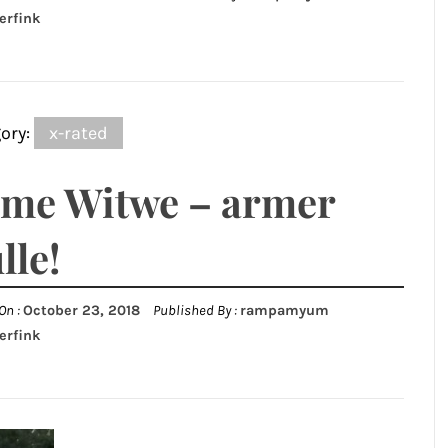
erfink
ory:
x-rated
me Witwe – armer
lle!
On :
October 23, 2018
Published By :
rampamyum
erfink