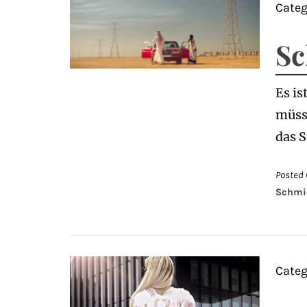
Categ
Sc
Es i
müsse
das S
Posted 
Schmi
Categ