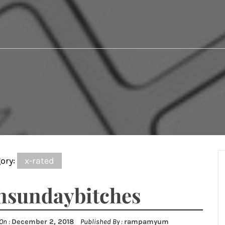
ory:
x-rated
nsundaybitches
On :
December 2, 2018
Published By :
rampamyum