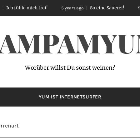
ühle mich frei!
So eine Sauerei!
5 years ago
5 years a
AMPAMY
Worüber willst Du sonst weinen?
YUM IST INTERNETSURFER
rrenart