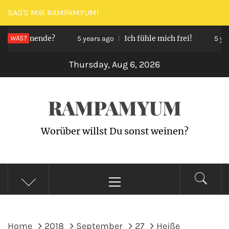
Skip
SAG'S MIR RAMPAMYUM!
to
ochenende?
WAS?
Ich fühle mich frei!
content
5 years ago
5 years a
Thursday, Aug 6, 2026
RAMPAMYUM
Worüber willst Du sonst weinen?
Primary
Menu
Home
2018
September
27
Heiße