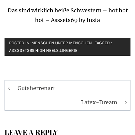
Das sind wirklich heiße Schwestern – hot hot
hot – Asssets69 by Insta
POSTED IN:
MENSCHEN UNTER MENSCHEN
TAGGED :
ASSSSETS69
,
HIGH HEELS
,
LINGERIE
Post
Gutsherrenart
navigation
Latex-Dream
LEAVE A REPLY