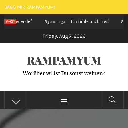
Skip
SAG'S MIR RAMPAMYUM!
to
Wochenende?
WAS?
Ich fühle mich frei!
content
5 years ago
5 years
Friday, Aug 7, 2026
RAMPAMYUM
Worüber willst Du sonst weinen?
Primary
Menu